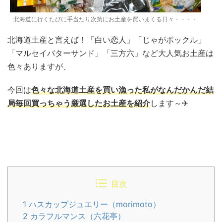
北海道に行くたびに手当たり次第にお土産を買いまくる日々・・・・
北海道土産と言えば！「白い恋人」「じゃがポックル」
「マルセイバターサンド」「三方六」など大人気お土産は
色々ありますが、
今回は
色々な北海道土産を買い漁った私がなんだかんだ結
局毎回買っちゃう厳選したお土産を紹介
します～✈
目次
1
ハスカップジュエリー（morimoto）
2
カラフルマンス（六花亭）