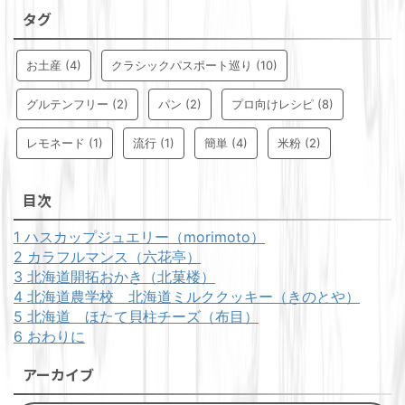
タグ
お土産
(4)
クラシックパスポート巡り
(10)
グルテンフリー
(2)
パン
(2)
プロ向けレシピ
(8)
レモネード
(1)
流行
(1)
簡単
(4)
米粉
(2)
目次
1
ハスカップジュエリー（morimoto）
2
カラフルマンス（六花亭）
3
北海道開拓おかき（北菓楼）
4
北海道農学校 北海道ミルククッキー（きのとや）
5
北海道 ほたて貝柱チーズ（布目）
6
おわりに
アーカイブ